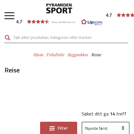
Hopp
til
4.7
hovedinnhold
4.7
Basert på 668 stemmer
Hjem
Friluftsliv
Ryggsekker
Reise
Reise
Søket ditt ga
14
treff
Filter