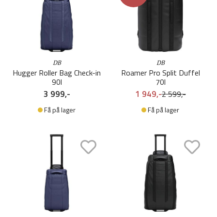
DB
DB
Hugger Roller Bag Check-in
Roamer Pro Split Duffel
90l
70l
3 999,-
1 949,-
2 599,-
Få på lager
Få på lager