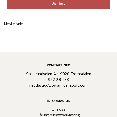
Vis flere
Neste side
KONTAKTINFO
Solstrandveien 47, 9020 Tromsdalen
922 28 133
nettbutikk@pyramidensport.com
INFORMASJON
Om oss
Vår bærekraftserklæring