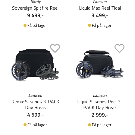
Hardy
Lamson
Sovereign Spitfire Reel
Liquid Max Reel Tidal
9 499,-
3 499,-
Få på lager
Få på lager
Lamson
Lamson
Remix S-series 3-PACK
Liquid S-series Reel 3-
Day Break
PACK Day Break
4 699,-
2 999,-
Få på lager
Få på lager