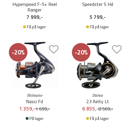
Hyperspeed F-5+ Reel
Speedster S Hd
Ranger
7 999,-
5 799,-
Få på lager
Få på lager
-20%
-20%
Shimano
Daiwa
Nasci Fd
23 Airity Lt
1 359,-
6 855,-
1 699,-
8 569,-
På lager
Få på lager