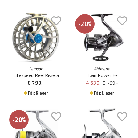
-20%
Lamson
Shimano
Litespeed Reel Riviera
Twin Power Fe
8 790,-
4 639,-
5 799,-
Få på lager
Få på lager
-20%