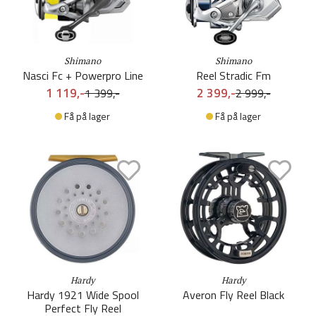
Shimano
Shimano
Nasci Fc + Powerpro Line
Reel Stradic Fm
1 119,-
2 399,-
1 399,-
2 999,-
Få på lager
Få på lager
Hardy
Hardy
Hardy 1921 Wide Spool
Averon Fly Reel Black
Perfect Fly Reel