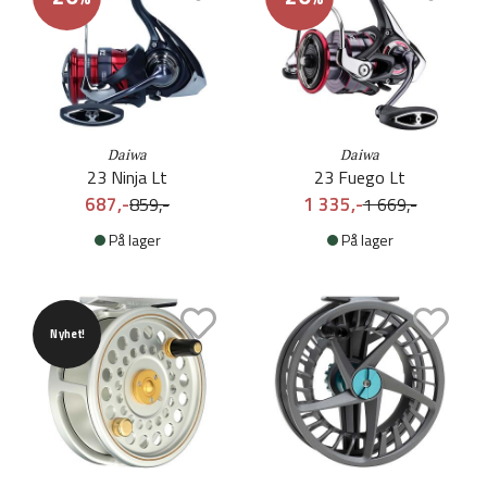
Daiwa
Daiwa
23 Ninja Lt
23 Fuego Lt
687,-
1 335,-
859,-
1 669,-
På lager
På lager
Nyhet!