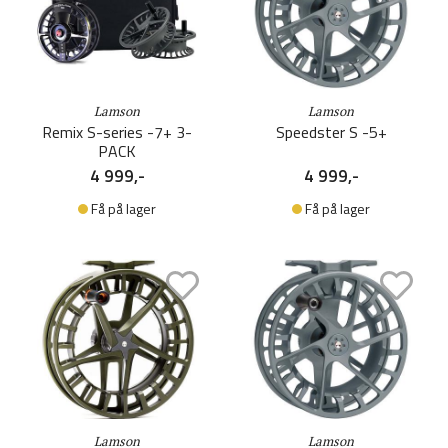
Lamson
Lamson
Remix S-series -7+ 3-
Speedster S -5+
PACK
4 999,-
4 999,-
Få på lager
Få på lager
Lamson
Lamson