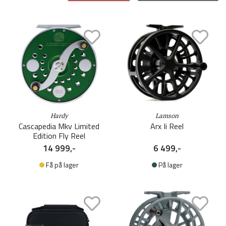
Hardy
Lamson
Cascapedia Mkv Limited
Arx Ii Reel
Edition Fly Reel
14 999,-
6 499,-
Få på lager
På lager