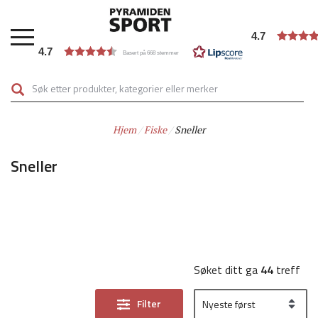
Hopp
til
4.7
hovedinnhold
4.7
Basert på 668 stemmer
Hjem
Fiske
Sneller
Sneller
Søket ditt ga
44
treff
Filter