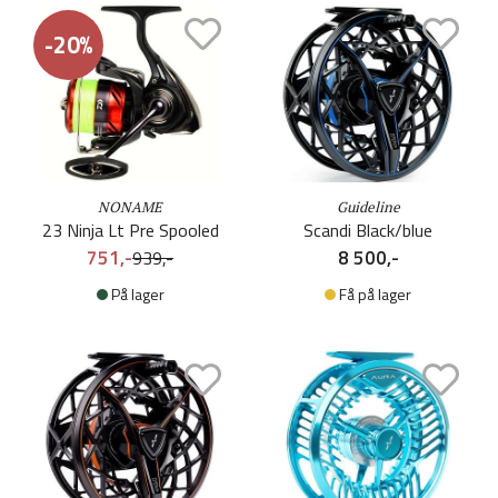
-20%
NONAME
Guideline
23 Ninja Lt Pre Spooled
Scandi Black/blue
751,-
8 500,-
939,-
På lager
Få på lager