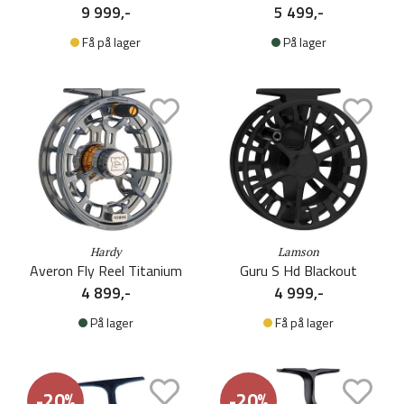
9 999,-
5 499,-
Få på lager
På lager
Hardy
Lamson
Averon Fly Reel Titanium
Guru S Hd Blackout
4 899,-
4 999,-
På lager
Få på lager
-20%
-20%