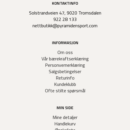
KONTAKTINFO
Solstrandveien 47, 9020 Tromsdalen
922 28 133
nettbutikk@pyramidensport.com
INFORMASJON
Om oss
Vår bærekraftserklæring
Personvernerklæring
Salgsbetingelser
Returinfo
Kundeklubb
Ofte stilte spørsmål
MIN SIDE
Mine detaljer
Handlekurv
Ønskeliste