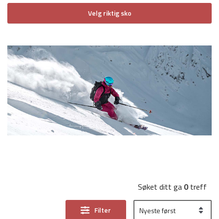
Velg riktig sko
Søket ditt ga
0
treff
Filter