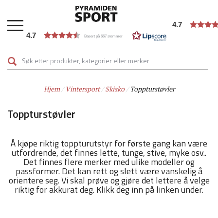
Hopp
til
4.7
hovedinnhold
4.7
Basert på 667 stemmer
Hjem
Vintersport
Skisko
Toppturstøvler
Toppturstøvler
Å kjøpe riktig toppturutstyr for første gang kan være
utfordrende, det finnes lette, tunge, stive, myke osv..
Det finnes flere merker med ulike modeller og
passformer. Det kan rett og slett være vanskelig å
orientere seg. Vi skal prøve og gjøre det lettere å velge
riktig for akkurat deg. Klikk deg inn på linken under.