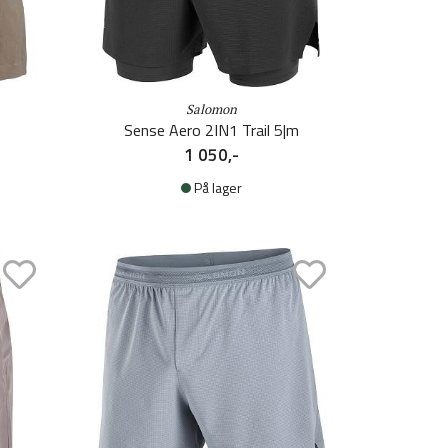
Salomon
Sense Aero 2IN1 Trail 5|m
1 050,-
På lager