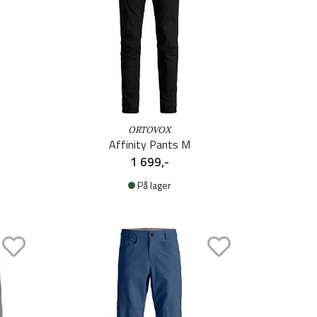
ORTOVOX
Affinity Pants M
1 699,-
På lager