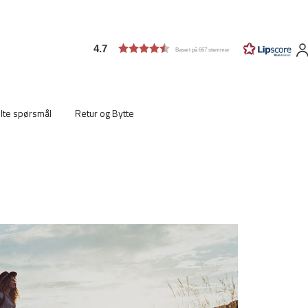
4.7
Basert på 667 stemmer
ilte spørsmål
Retur og Bytte