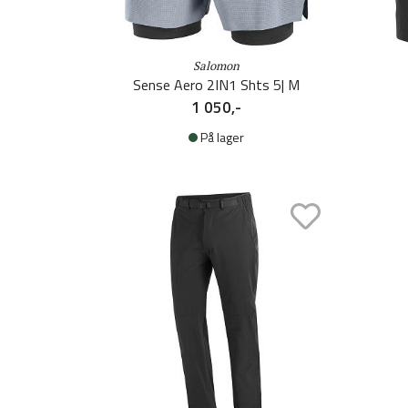
Salomon
Sense Aero 2IN1 Shts 5| M
1 050,-
På lager