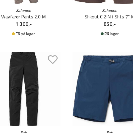
Salomon
Salomon
Wayfarer Pants 2.0 M
Shkout C 2IN1 Shts 7'' 
1 300,-
850,-
Få på lager
På lager
Rab
Rab