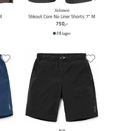
Salomon
M
Shkout Core No Liner Shorts 7'' M
750,-
På lager
Rab