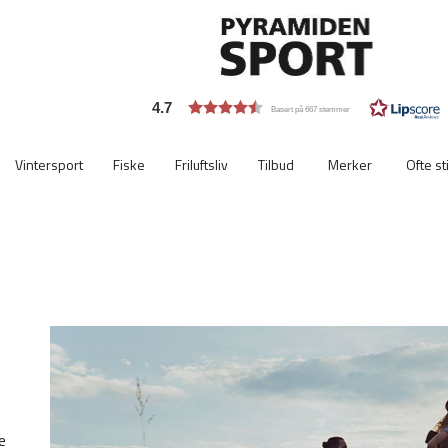
4.7
Basert på 667 stemmer
Vintersport
Fiske
Friluftsliv
Tilbud
Merker
Ofte st
Viktigste
ekstra
e