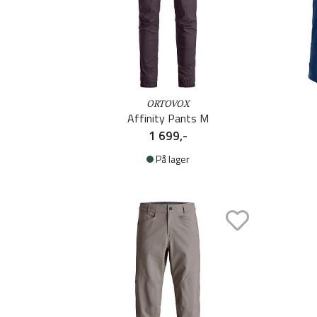
ORTOVOX
Affinity Pants M
1 699,-
På lager