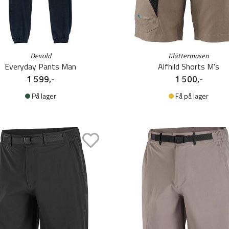
Devold
Klättermusen
Everyday Pants Man
Alfhild Shorts M's
1 599,-
1 500,-
På lager
Få på lager