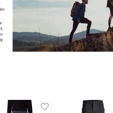
r
ler
ar
l,
gs
lg