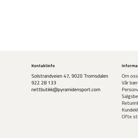
Kontaktinfo
Informa
Solstrandveien 47, 9020 Tromsdalen
Om oss
922 28 133
Vår bær
nettbutikk@pyramidensport.com
Personv
Salgsbe
Returin
Kundekl
Ofte st