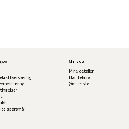
sjon
Min side
Mine detaljer
ekraftserklæring
Handlekurv
ernerklæring
Ønskeliste
tingelser
fo
ubb
ilte spørsmål