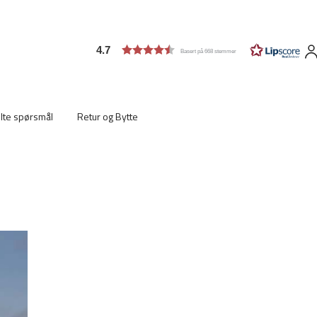
4.7
Basert på 668 stemmer
ilte spørsmål
Retur og Bytte