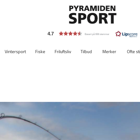
4.7
Basert på 668 stemmer
Vintersport
Fiske
Friluftsliv
Tilbud
Merker
Ofte st
Viktigste
ekstra