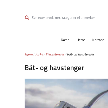
Hopp
til
hovedinnhold
Dame
Herre
Norrøna
Hjem
Fiske
Fiskestenger
Båt- og havstenger
Båt- og havstenger