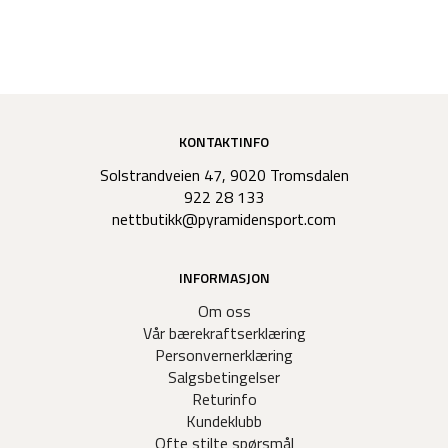
KONTAKTINFO
Solstrandveien 47, 9020 Tromsdalen
922 28 133
nettbutikk@pyramidensport.com
INFORMASJON
Om oss
Vår bærekraftserklæring
Personvernerklæring
Salgsbetingelser
Returinfo
Kundeklubb
Ofte stilte spørsmål