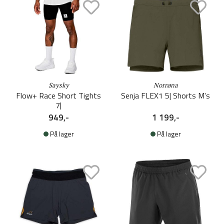
Saysky
Norrøna
Flow+ Race Short Tights
Senja FLEX1 5| Shorts M's
7|
949,-
1 199,-
På lager
På lager