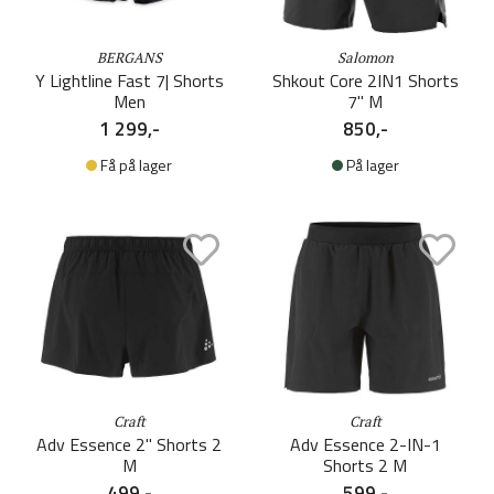
BERGANS
Salomon
Y Lightline Fast 7| Shorts
Shkout Core 2IN1 Shorts
Men
7'' M
1 299,-
850,-
Få på lager
På lager
Craft
Craft
Adv Essence 2" Shorts 2
Adv Essence 2-IN-1
M
Shorts 2 M
499,-
599,-