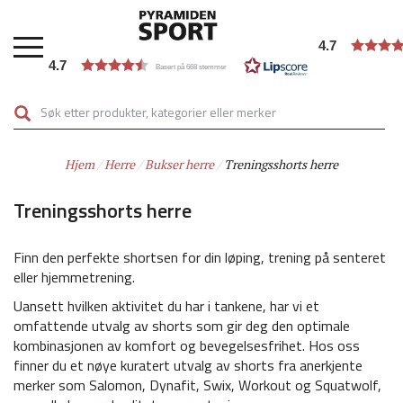
Hopp
til
4.7
hovedinnhold
4.7
Basert på 668 stemmer
Hjem
Herre
Bukser herre
Treningsshorts herre
Treningsshorts herre
Finn den perfekte shortsen for din løping, trening på senteret
eller hjemmetrening.
Uansett hvilken aktivitet du har i tankene, har vi et
omfattende utvalg av shorts som gir deg den optimale
kombinasjonen av komfort og bevegelsesfrihet. Hos oss
finner du et nøye kuratert utvalg av shorts fra anerkjente
merker som Salomon, Dynafit, Swix, Workout og Squatwolf,