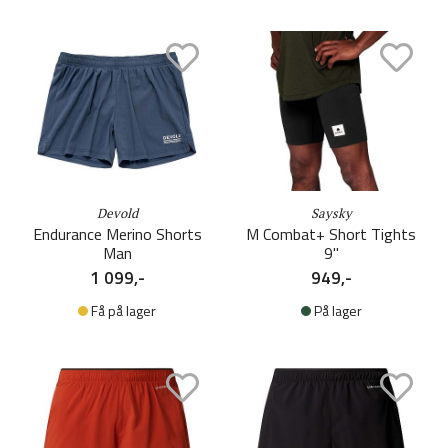
Devold
Saysky
Endurance Merino Shorts
M Combat+ Short Tights
Man
9''
1 099,-
949,-
Få på lager
På lager