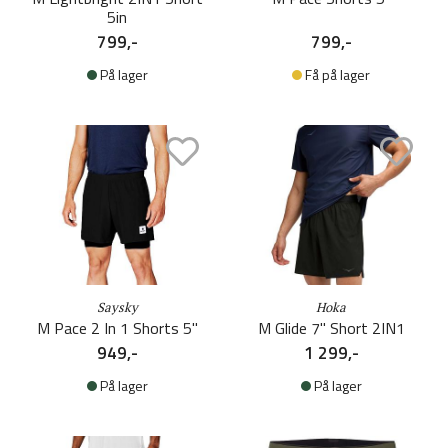
5in
799,-
799,-
På lager
Få på lager
Saysky
Hoka
M Pace 2 In 1 Shorts 5''
M Glide 7'' Short 2IN1
949,-
1 299,-
På lager
På lager