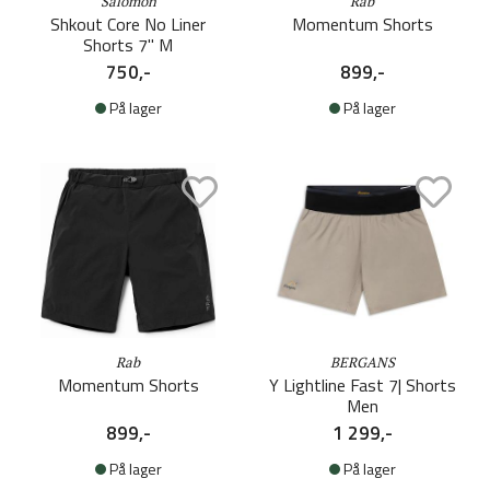
Salomon
Rab
Shkout Core No Liner
Momentum Shorts
Shorts 7'' M
750,-
899,-
På lager
På lager
Rab
BERGANS
Momentum Shorts
Y Lightline Fast 7| Shorts
Men
899,-
1 299,-
På lager
På lager