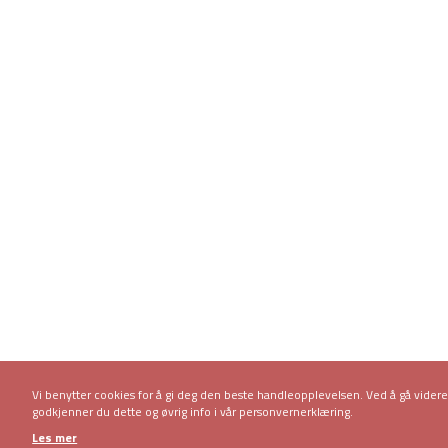
Vi benytter cookies for å gi deg den beste handleopplevelsen. Ved å gå vider
godkjenner du dette og øvrig info i vår personvernerklæring.
Les mer