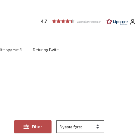
4.7
Basert på 667 stemmer
ilte spørsmål
Retur og Bytte
Filter