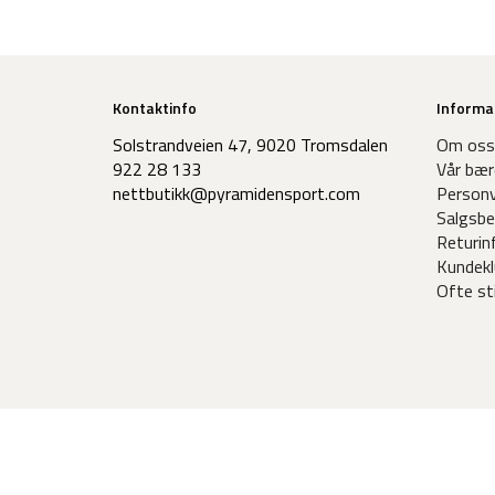
Kontaktinfo
Informa
Solstrandveien 47, 9020 Tromsdalen
Om oss
922 28 133
Vår bær
nettbutikk@pyramidensport.com
Personv
Salgsbe
Returin
Kundekl
Ofte st