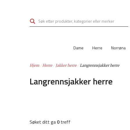
Hopp
til
hovedinnhold
Dame
Herre
Norrøna
Hjem
Herre
Jakker herre
Langrennsjakker herre
Langrennsjakker herre
Søket ditt ga
0
treff