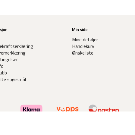
sjon
Min side
Mine detaljer
ekraftserklæring
Handlekurv
ernerklæring
Ønskeliste
tingelser
fo
ubb
ilte spørsmål