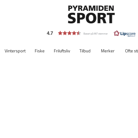
4.7
Basert på 667 stemmer
Vintersport
Fiske
Friluftsliv
Tilbud
Merker
Ofte st
Viktigste
ekstra