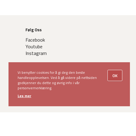
Følg Oss
Facebook
Youtube
Instagram
Vi benytter cookies for å gi deg den beste
OK
handleopplevelsen. Ved å gå videre på nettsiden
godkjenner du dette og øvrig info i vår
personvernerklæring.
Les mer