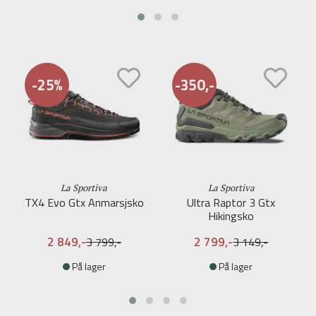
-25%
-350,-
La Sportiva
La Sportiva
TX4 Evo Gtx Anmarsjsko
Ultra Raptor 3 Gtx
Hikingsko
2 849,-
2 799,-
3 799,-
3 149,-
På lager
På lager