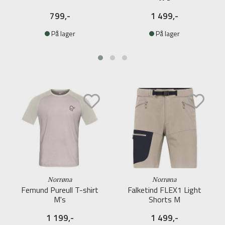
799,-
1 499,-
På lager
På lager
Norrøna
Norrøna
Femund Pureull T-shirt
Falketind FLEX1 Light
M's
Shorts M
1 199,-
1 499,-