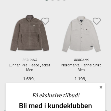
BERGANS
BERGANS
Lunnan Pile Fleece Jacket
Nordmarka Flannel Shirt
Men
Men
1 699,-
1 199,-
×
På lager
På lager
Få ekslusive tilbud!
Bli med i kundeklubben