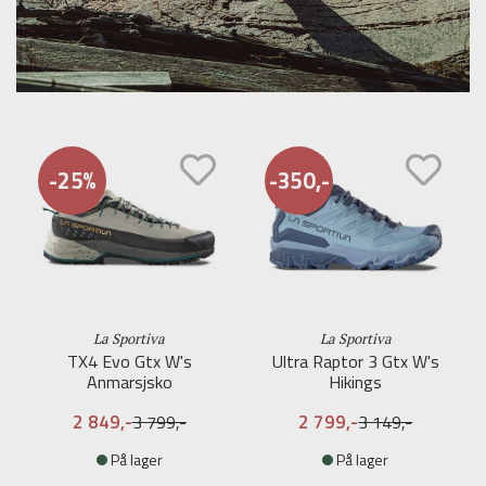
-25%
-350,-
La Sportiva
La Sportiva
TX4 Evo Gtx W's
Ultra Raptor 3 Gtx W's
Anmarsjsko
Hikings
2 849,-
2 799,-
3 799,-
3 149,-
På lager
På lager