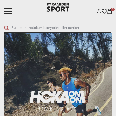
Hopp
til
0
0
hovedinnhold