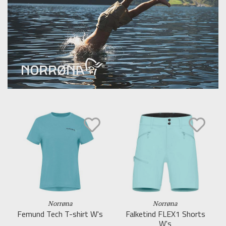
Norrøna
Norrøna
Femund Tech T-shirt W's
Falketind FLEX1 Shorts
W's