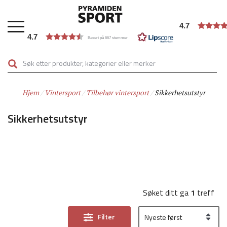
Hopp
til
4.7
hovedinnhold
4.7
Basert på 667 stemmer
Hjem
Vintersport
Tilbehør vintersport
Sikkerhetsutstyr
Sikkerhetsutstyr
Søket ditt ga
1
treff
Filter