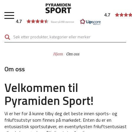
Hopp
til
4.7
hovedinnhold
4.7
Basert på 668 stemmer
Hjem
Om oss
Om oss
Velkommen til
Pyramiden Sport!
Vi er her for å kunne tilby deg det beste innen sports- og
friluftsutstyr som finnes på markedet. Enten du er en
entusiastisk sportsutøver, en eventyrlysten friluftsentusiast