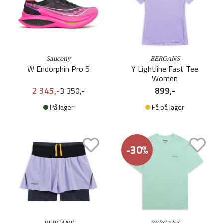
Saucony
BERGANS
W Endorphin Pro 5
Y Lightline Fast Tee
Women
2 345,-
899,-
3 350,-
På lager
Få på lager
-30%
BERGANS
BERGANS