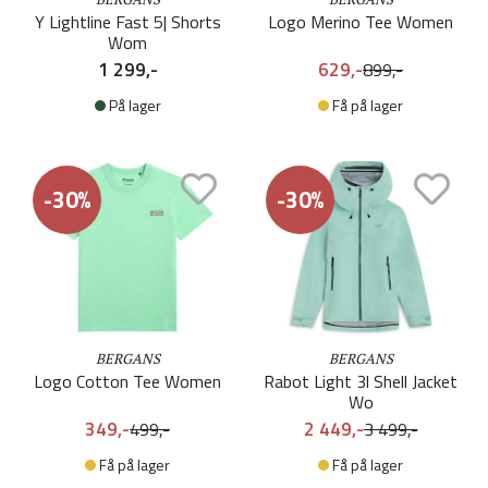
Y Lightline Fast 5| Shorts
Logo Merino Tee Women
Wom
1 299,-
629,-
899,-
På lager
Få på lager
-30%
-30%
BERGANS
BERGANS
Logo Cotton Tee Women
Rabot Light 3l Shell Jacket
Wo
349,-
2 449,-
499,-
3 499,-
Få på lager
Få på lager