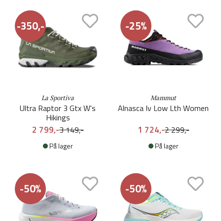
-350,-
-25%
La Sportiva
Mammut
Ultra Raptor 3 Gtx W's
Alnasca Iv Low Lth Women
Hikings
2 799,-
1 724,-
3 149,-
2 299,-
På lager
På lager
-50%
-50%