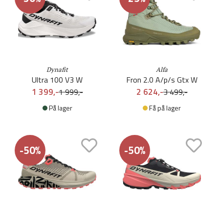
Dynafit
Alfa
Ultra 100 V3 W
Fron 2.0 A/p/s Gtx W
1 399,-
2 624,-
1 999,-
3 499,-
På lager
Få på lager
-50%
-50%