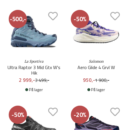
-500,-
-50%
La Sportiva
Salomon
Ultra Raptor 3 Mid Gtx W's
Aero Glide 4 Grvl W
Hik
2 999,-
950,-
3 499,-
1 900,-
På lager
På lager
-50%
-20%