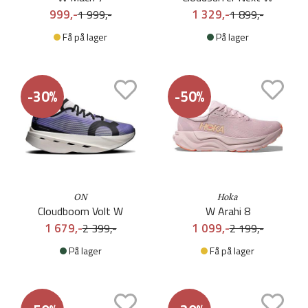
999,-
1 329,-
1 999,-
1 899,-
Få på lager
På lager
-30%
-50%
ON
Hoka
Cloudboom Volt W
W Arahi 8
1 679,-
1 099,-
2 399,-
2 199,-
På lager
Få på lager