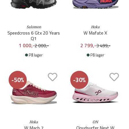
Salomon
Hoka
Speedcross 6 Gtx 20 Years
W Mafate X
Q1
1 000,-
2 799,-
2 000,-
3 499,-
På lager
På lager
-50%
-30%
Hoka
ON
W Mach 7
Cloudsurfer Next W