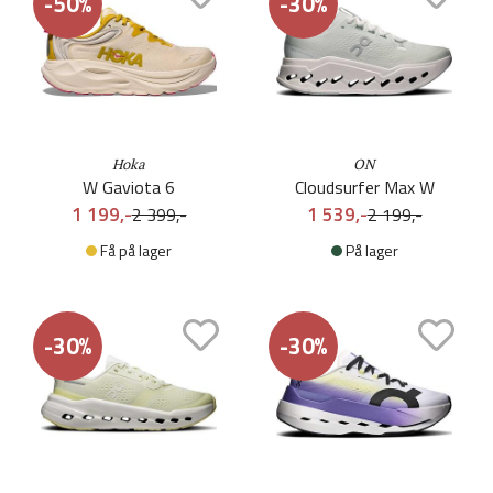
-50%
-30%
Hoka
ON
W Gaviota 6
Cloudsurfer Max W
1 199,-
1 539,-
2 399,-
2 199,-
Få på lager
På lager
-30%
-30%