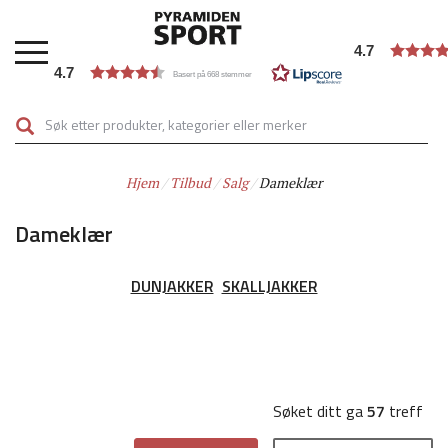
Hopp
til
4.7
hovedinnhold
4.7
Basert på 668 stemmer
Hjem
Tilbud
Salg
Dameklær
Dameklær
DUNJAKKER
SKALLJAKKER
Søket ditt ga
57
treff