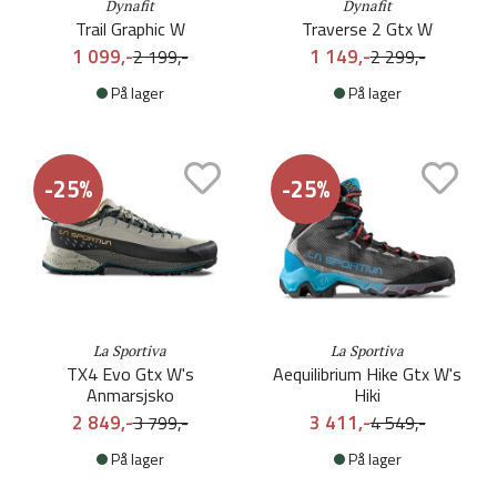
Dynafit
Dynafit
Trail Graphic W
Traverse 2 Gtx W
1 099,-
1 149,-
2 199,-
2 299,-
På lager
På lager
-25%
-25%
La Sportiva
La Sportiva
TX4 Evo Gtx W's
Aequilibrium Hike Gtx W's
Anmarsjsko
Hiki
2 849,-
3 411,-
3 799,-
4 549,-
På lager
På lager