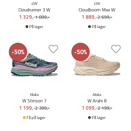
ON
ON
Cloudrunner 3 W
Cloudboom Max W
1 329,-
1 889,-
1 899,-
2 699,-
På lager
På lager
-50%
-50%
Hoka
Hoka
W Stinson 7
W Arahi 8
1 199,-
1 099,-
2 399,-
2 199,-
Få på lager
På lager