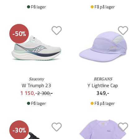
På lager
Få på lager
-50%
Saucony
BERGANS
W Triumph 23
Y Lightline Cap
1 150,-
349,-
2 300,-
På lager
Få på lager
-30%