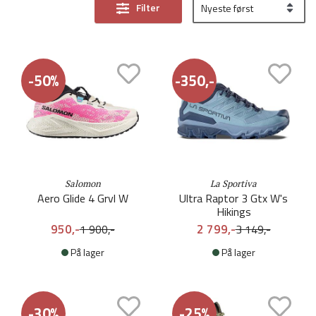
Filter
-50%
-350,-
Salomon
La Sportiva
Aero Glide 4 Grvl W
Ultra Raptor 3 Gtx W's
Hikings
950,-
2 799,-
1 900,-
3 149,-
På lager
På lager
-30%
-25%