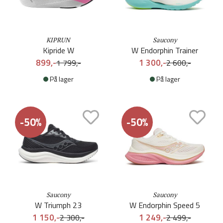
KIPRUN
Saucony
Kipride W
W Endorphin Trainer
899,-
1 300,-
1 799,-
2 600,-
På lager
På lager
-50%
-50%
Saucony
Saucony
W Triumph 23
W Endorphin Speed 5
1 150,-
1 249,-
2 300,-
2 499,-