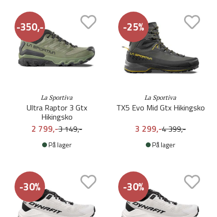
-350,-
-25%
La Sportiva
La Sportiva
Ultra Raptor 3 Gtx
TX5 Evo Mid Gtx Hikingsko
Hikingsko
2 799,-
3 299,-
3 149,-
4 399,-
På lager
På lager
-30%
-30%