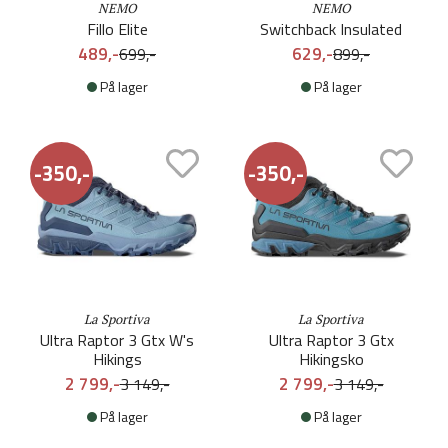
NEMO
NEMO
Fillo Elite
Switchback Insulated
489,-
629,-
699,-
899,-
På lager
På lager
-350,-
-350,-
La Sportiva
La Sportiva
Ultra Raptor 3 Gtx W's
Ultra Raptor 3 Gtx
Hikings
Hikingsko
2 799,-
2 799,-
3 149,-
3 149,-
På lager
På lager