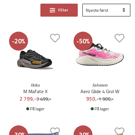
Filter
-20%
-50%
Hoka
Salomon
M Mafate X
Aero Glide 4 Grvl W
2 799,-
950,-
3 499,-
1 900,-
På lager
På lager
-30%
-30%