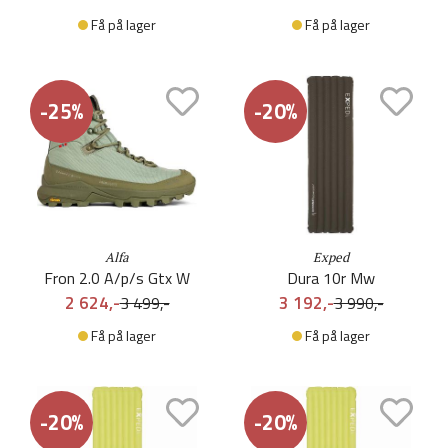
Få på lager
Få på lager
-25%
-20%
Alfa
Exped
Fron 2.0 A/p/s Gtx W
Dura 10r Mw
2 624,-
3 192,-
3 499,-
3 990,-
Få på lager
Få på lager
-20%
-20%