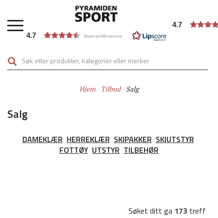
Hopp
til
4.7
hovedinnhold
4.7
Basert på 668 stemmer
Hjem
Tilbud
Salg
Salg
DAMEKLÆR
HERREKLÆR
SKIPAKKER
SKIUTSTYR
FOTTØY
UTSTYR
TILBEHØR
Søket ditt ga
173
treff