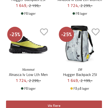
1 649,-
1 724,-
2 199,-
2 299,-
På lager
På lager
-25%
-25%
Mammut
DB
Alnasca Iv Low Lth Men
Hugger Backpack 25l
1 724,-
1 649,-
2 299,-
2 199,-
På lager
Få på lager
Vis flere