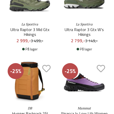
La Sportiva
La Sportiva
Ultra Raptor 3 Mid Gtx
Ultra Raptor 3 Gtx W's
Hikings
Hikings
2 999,-
2 799,-
3 499,-
3 149,-
På lager
På lager
-25%
-25%
DB
Mammut
Hugger Backpack 25l
Alnasca Iv Low Lth Women