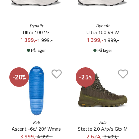
Dynafit
Dynafit
Ultra 100 V3
Ultra 100 V3 W
1 399,-
1 399,-
1 999,-
1 999,-
På lager
På lager
-20%
-25%
Rab
Alfa
Ascent -6c/ 20f Wmns
Stette 2.0 A/p/s Gtx M
3 999,-
2 624,-
4 999,-
3 499,-