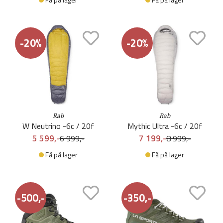
-20%
-20%
Rab
Rab
W Neutrino -6c / 20f
Mythic Ultra -6c / 20f
5 599,-
7 199,-
6 999,-
8 999,-
Få på lager
Få på lager
-500,-
-350,-