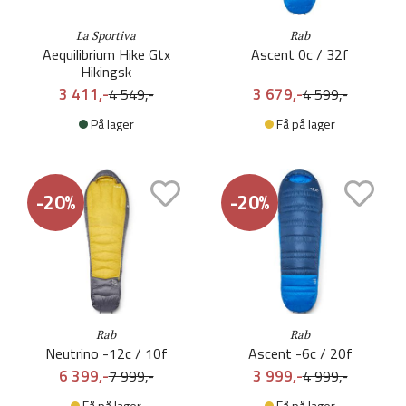
La Sportiva
Rab
Aequilibrium Hike Gtx
Ascent 0c / 32f
Hikingsk
3 411,-
3 679,-
4 549,-
4 599,-
På lager
Få på lager
-20%
-20%
Rab
Rab
Neutrino -12c / 10f
Ascent -6c / 20f
6 399,-
3 999,-
7 999,-
4 999,-
Få på lager
Få på lager