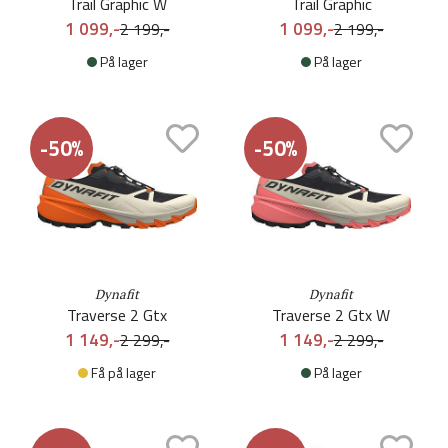
Trail Graphic W
Trail Graphic
1 099,-
1 099,-
2 199,-
2 199,-
På lager
På lager
-50%
-50%
Dynafit
Dynafit
Traverse 2 Gtx
Traverse 2 Gtx W
1 149,-
1 149,-
2 299,-
2 299,-
Få på lager
På lager