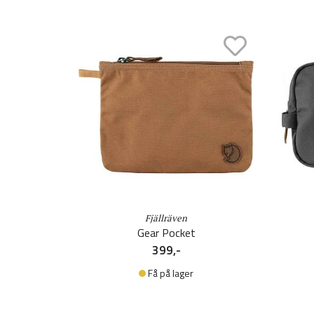
Fjällräven
Gear Pocket
399,-
Få på lager