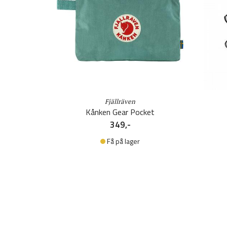
Fjällräven
Kånken Gear Pocket
349,-
Få på lager