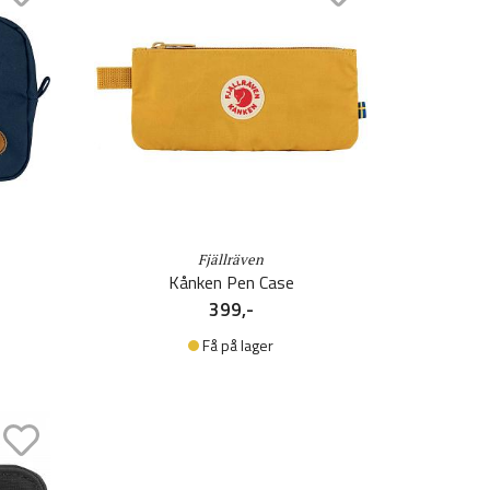
Fjällräven
Kånken Pen Case
399,-
Få på lager