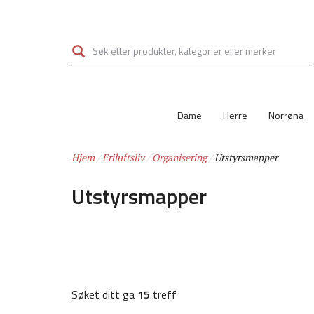
Hopp
til
hovedinnhold
Dame
Herre
Norrøna
Hjem
Friluftsliv
Organisering
Utstyrsmapper
Utstyrsmapper
Søket ditt ga
15
treff