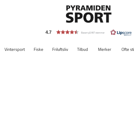
4.7
Basert på 667 stemmer
Vintersport
Fiske
Friluftsliv
Tilbud
Merker
Ofte st
Viktigste
ekstra