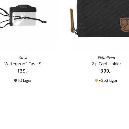
Silva
Fjällräven
Waterproof Case S
Zip Card Holder
139,-
399,-
På lager
Få på lager