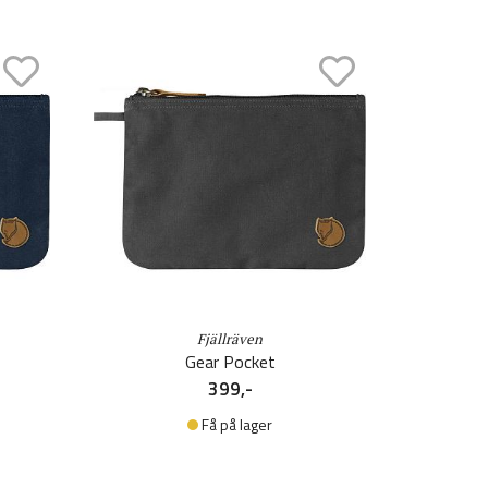
Fjällräven
Gear Pocket
399,-
Få på lager