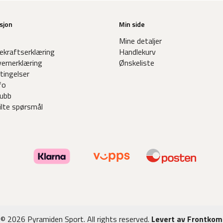
sjon
Min side
Mine detaljer
ekraftserklæring
Handlekurv
ernerklæring
Ønskeliste
tingelser
fo
ubb
ilte spørsmål
© 2026 Pyramiden Sport. All rights reserved.
Levert av Frontkom