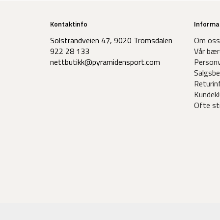
Kontaktinfo
Informa
Solstrandveien 47, 9020 Tromsdalen
Om oss
922 28 133
Vår bær
nettbutikk@pyramidensport.com
Personv
Salgsbe
Returin
Kundekl
Ofte st