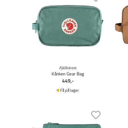
Fjällräven
Kånken Gear Bag
449,-
Få på lager