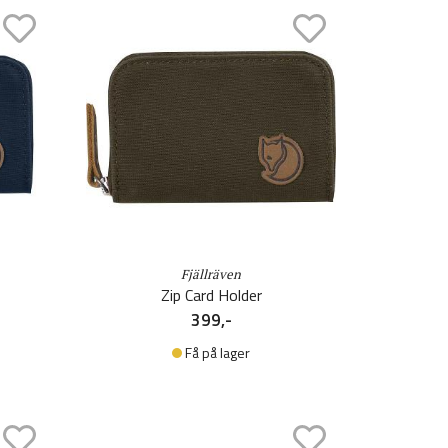
Fjällräven
Zip Card Holder
399,-
Få på lager