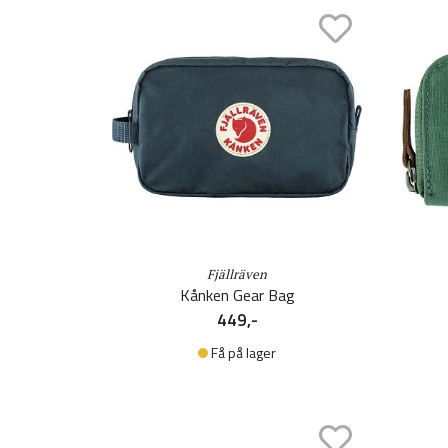
Fjällräven
Kånken Gear Bag
449,-
Få på lager