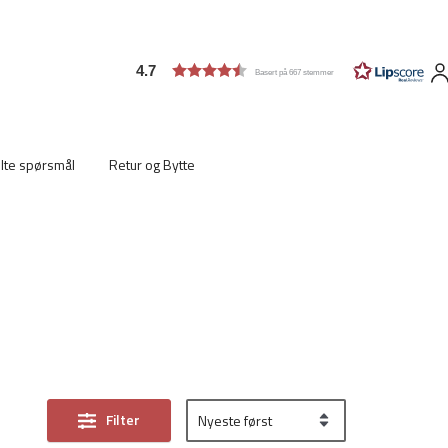
4.7
Basert på 667 stemmer
ilte spørsmål
Retur og Bytte
Filter