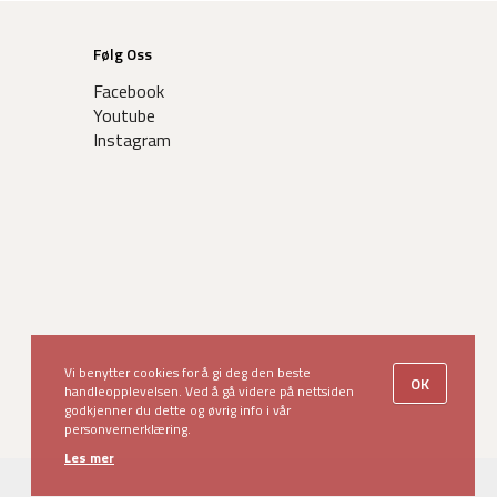
Følg Oss
Facebook
Youtube
Instagram
Vi benytter cookies for å gi deg den beste
OK
handleopplevelsen. Ved å gå videre på nettsiden
godkjenner du dette og øvrig info i vår
personvernerklæring.
Les mer