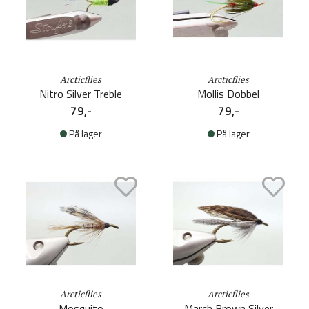
Arcticflies
Arcticflies
Nitro Silver Treble
Mollis Dobbel
79,-
79,-
På lager
På lager
Arcticflies
Arcticflies
Mosquito
March Brown Silver