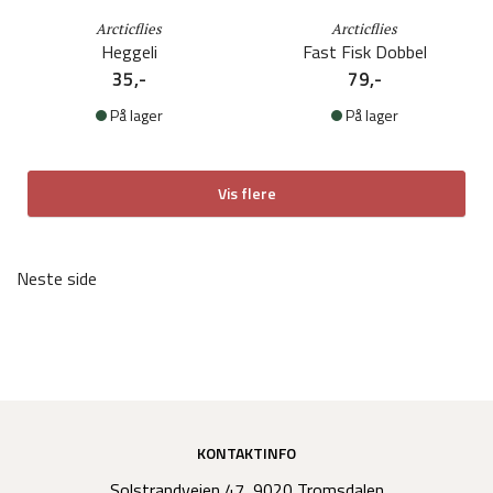
Arcticflies
Arcticflies
Heggeli
Fast Fisk Dobbel
35,-
79,-
På lager
På lager
Vis flere
Neste side
KONTAKTINFO
Solstrandveien 47, 9020 Tromsdalen