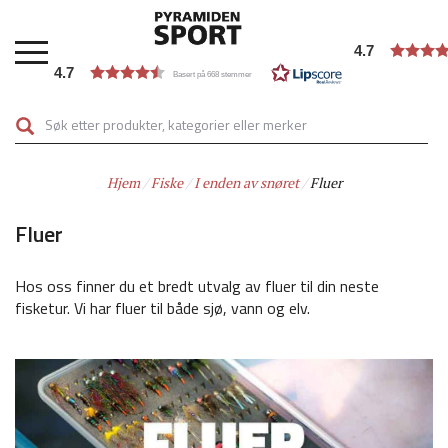
Hopp
til
4.7
hovedinnhold
4.7
Basert på 668 stemmer
Hjem
Fiske
I enden av snøret
Fluer
Fluer
Hos oss finner du et bredt utvalg av fluer til din neste
fisketur. Vi har fluer til både sjø, vann og elv.