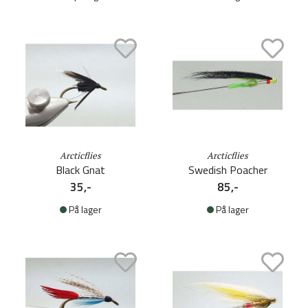
Arcticflies
Arcticflies
Black Gnat
Swedish Poacher
35,-
85,-
På lager
På lager