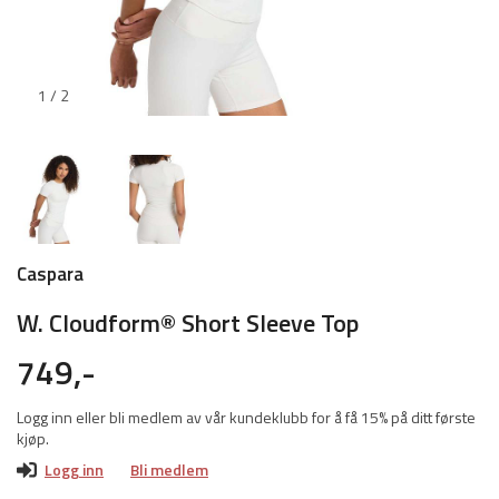
1 / 2
Caspara
W. Cloudform® Short Sleeve Top
749,-
Logg inn eller bli medlem av vår kundeklubb for å få 15% på ditt første
kjøp.
Logg inn
Bli medlem