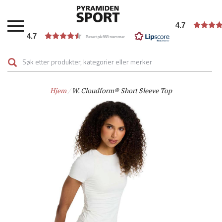
Hopp
til
4.7
hovedinnhold
4.7
Basert på 668 stemmer
Hjem
W. Cloudform® Short Sleeve Top