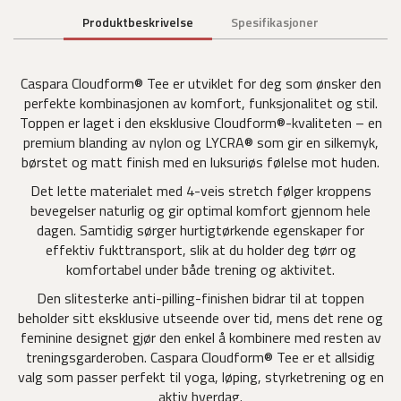
Produktbeskrivelse
Spesifikasjoner
Caspara Cloudform® Tee er utviklet for deg som ønsker den
perfekte kombinasjonen av komfort, funksjonalitet og stil.
Toppen er laget i den eksklusive Cloudform®-kvaliteten – en
premium blanding av nylon og LYCRA® som gir en silkemyk,
børstet og matt finish med en luksuriøs følelse mot huden.
Det lette materialet med 4-veis stretch følger kroppens
bevegelser naturlig og gir optimal komfort gjennom hele
dagen. Samtidig sørger hurtigtørkende egenskaper for
effektiv fukttransport, slik at du holder deg tørr og
komfortabel under både trening og aktivitet.
Den slitesterke anti-pilling-finishen bidrar til at toppen
beholder sitt eksklusive utseende over tid, mens det rene og
feminine designet gjør den enkel å kombinere med resten av
treningsgarderoben. Caspara Cloudform® Tee er et allsidig
valg som passer perfekt til yoga, løping, styrketrening og en
aktiv hverdag.