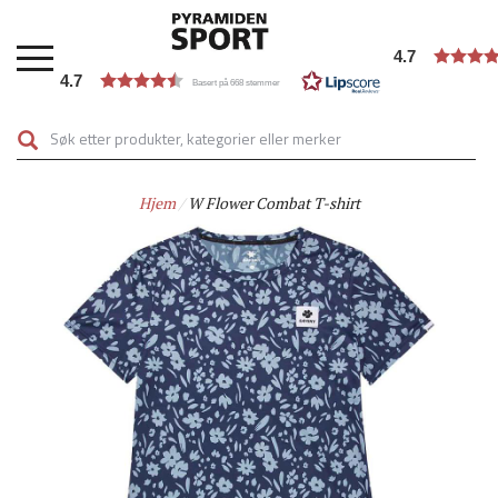
Hopp
til
4.7
hovedinnhold
4.7
Basert på 668 stemmer
Hjem
W Flower Combat T-shirt