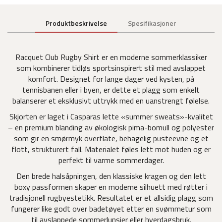
Produktbeskrivelse
Spesifikasjoner
Racquet Club Rugby Shirt er en moderne sommerklassiker
som kombinerer tidløs sportsinspirert stil med avslappet
komfort. Designet for lange dager ved kysten, på
tennisbanen eller i byen, er dette et plagg som enkelt
balanserer et eksklusivt uttrykk med en uanstrengt følelse.
Skjorten er laget i Casparas lette «summer sweats»-kvalitet
– en premium blanding av økologisk pima-bomull og polyester
som gir en smørmyk overflate, behagelig pusteevne og et
flott, strukturert fall. Materialet føles lett mot huden og er
perfekt til varme sommerdager.
Den brede halsåpningen, den klassiske kragen og den lett
boxy passformen skaper en moderne silhuett med røtter i
tradisjonell rugbyestetikk. Resultatet er et allsidig plagg som
fungerer like godt over badetøyet etter en svømmetur som
til avslappede sommerlunsjer eller hverdagsbruk.