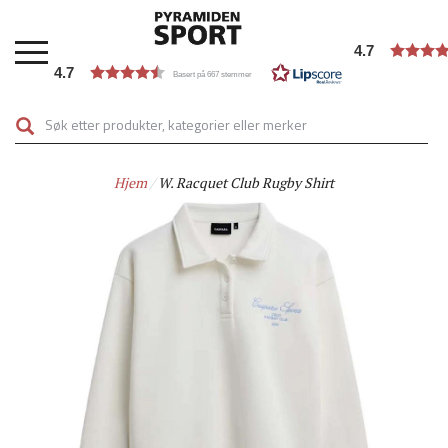
Hopp
til
4.7
hovedinnhold
4.7
Basert på 667 stemmer
Hjem
W. Racquet Club Rugby Shirt