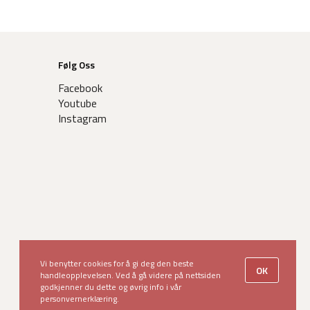
Følg Oss
Facebook
Youtube
Instagram
Vi benytter cookies for å gi deg den beste
OK
handleopplevelsen. Ved å gå videre på nettsiden
godkjenner du dette og øvrig info i vår
personvernerklæring.