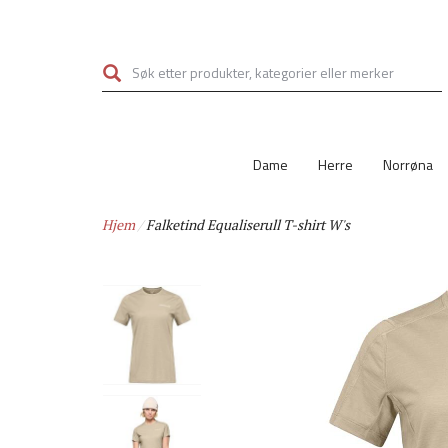
Hopp
til
hovedinnhold
Dame
Herre
Norrøna
Hjem
Falketind Equaliserull T-shirt W's