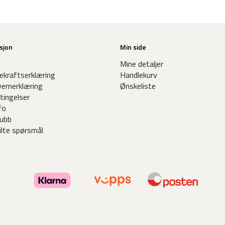
sjon
Min side
Mine detaljer
ekraftserklæring
Handlekurv
ernerklæring
Ønskeliste
tingelser
fo
ubb
ilte spørsmål