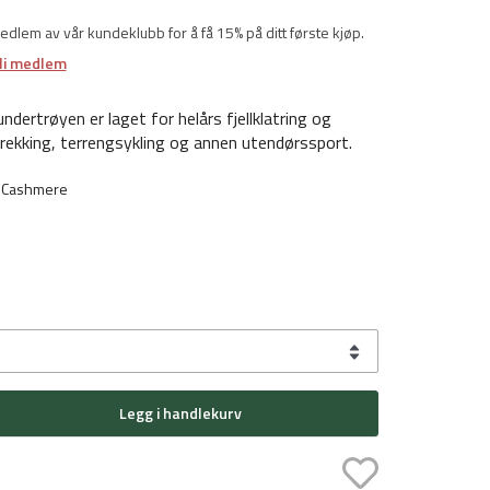
medlem av vår kundeklubb for å få 15% på ditt første kjøp.
li medlem
ndertrøyen er laget for helårs fjellklatring og
trekking, terrengsykling og annen utendørssport.
 Cashmere
Legg i handlekurv