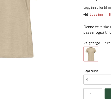
Logg inn eller bli 
Logg inn
B
Denne tekniske u
passer også til 
Velg farge
Pure
Størrelse