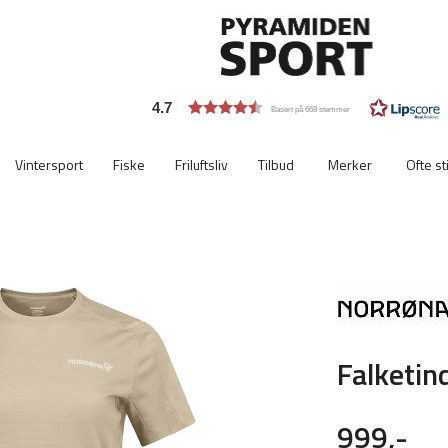
4.7
Basert på 668 stemmer
Vintersport
Fiske
Friluftsliv
Tilbud
Merker
Ofte st
Viktigste
ekstra
Falketind
999,-