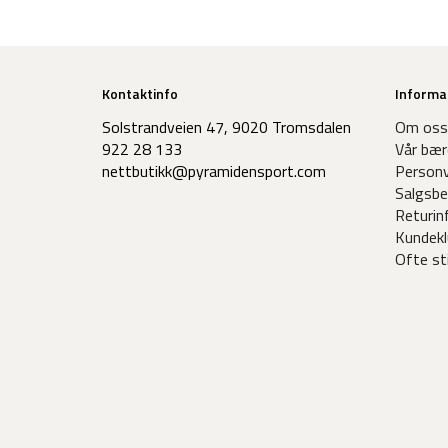
Kontaktinfo
Informa
Solstrandveien 47, 9020 Tromsdalen
Om oss
922 28 133
Vår bær
nettbutikk@pyramidensport.com
Personv
Salgsbe
Returin
Kundekl
Ofte st