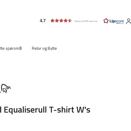
4.7
Basert på 668 stemmer
ilte spørsmål
Retur og Bytte
 Equaliserull T-shirt W's