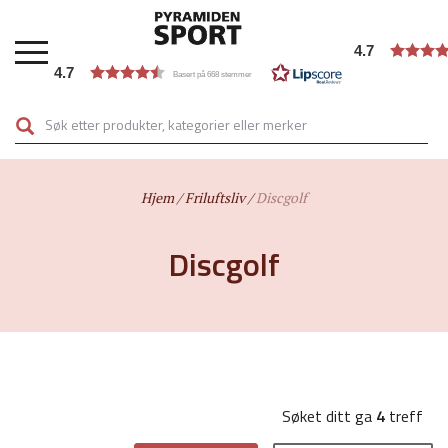
Hopp
til
4.7
hovedinnhold
4.7
Basert på 668 stemmer
Hjem
Friluftsliv
Discgolf
Discgolf
Søket ditt ga
4
treff