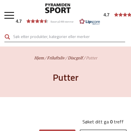
Hopp
til
4.7
hovedinnhold
4.7
Basert på 668 stemmer
Hjem
Friluftsliv
Discgolf
Putter
Putter
Søket ditt ga
0
treff