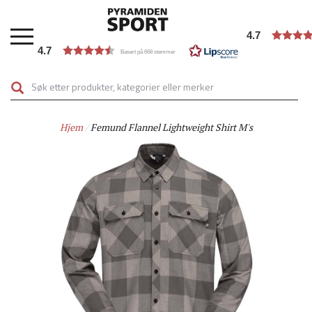
Hopp
til
4.7
hovedinnhold
4.7
Basert på 668 stemmer
Hjem
Femund Flannel Lightweight Shirt M's