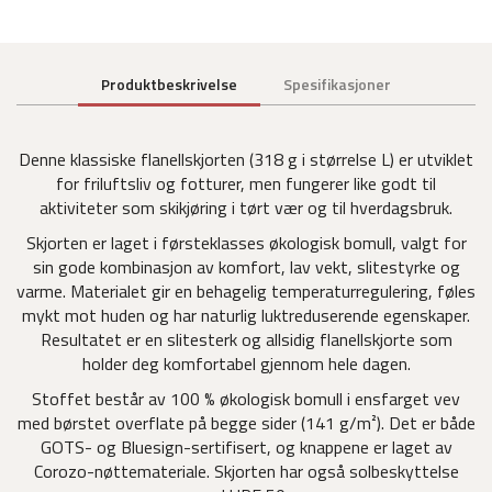
Produktbeskrivelse
Spesifikasjoner
Denne klassiske flanellskjorten (318 g i størrelse L) er utviklet
for friluftsliv og fotturer, men fungerer like godt til
aktiviteter som skikjøring i tørt vær og til hverdagsbruk.
Skjorten er laget i førsteklasses økologisk bomull, valgt for
sin gode kombinasjon av komfort, lav vekt, slitestyrke og
varme. Materialet gir en behagelig temperaturregulering, føles
mykt mot huden og har naturlig luktreduserende egenskaper.
Resultatet er en slitesterk og allsidig flanellskjorte som
holder deg komfortabel gjennom hele dagen.
Stoffet består av 100 % økologisk bomull i ensfarget vev
med børstet overflate på begge sider (141 g/m²). Det er både
GOTS- og Bluesign-sertifisert, og knappene er laget av
Corozo-nøttemateriale. Skjorten har også solbeskyttelse