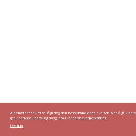
Vi benytter cookies for å gi deg den beste handleopplevelsen. Ved å gå vider
godkjenner du dette og øvrig info i vår personvernerklæring.
Les mer