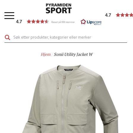
Hopp
til
4.7
hovedinnhold
4.7
Basert på 668 stemmer
Hjem
Sonii Utility Jacket W