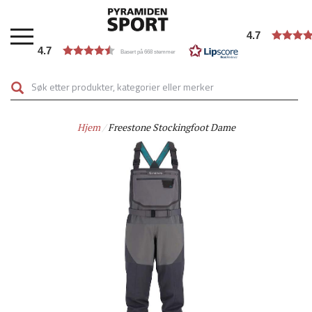
Hopp
til
4.7
hovedinnhold
4.7
Basert på 668 stemmer
Hjem
Freestone Stockingfoot Dame